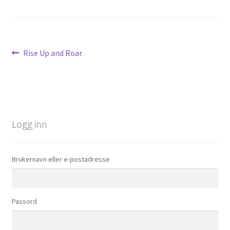
Innleggsnavigasjon
Forrige
Rise Up and Roar
innlegg:
Logg inn
Brukernavn eller e-postadresse
Passord