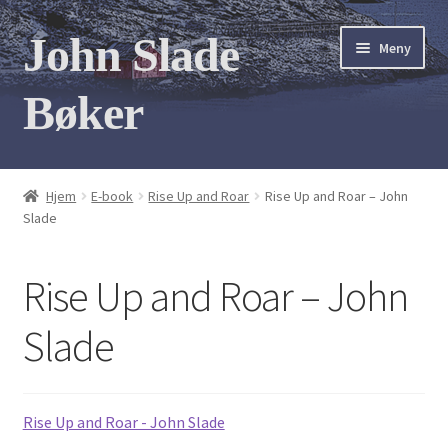
Hopp
Hopp
John Slade
Meny
til
til
navigasjon
innhold
Bøker
Hjem
Hjem
E-book
Rise Up and Roar
Rise Up and Roar – John
Slade
Bøker
Bildegalleri
Rise Up and Roar – John
Møt forfatteren
Slade
Kontakt
Rise Up and Roar - John Slade
Mine Bøker