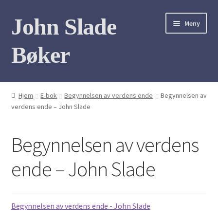
Hopp
Hopp
John Slade
Meny
til
til
navigasjon
innhold
Bøker
Hjem
Hjem
E-bok
Begynnelsen av verdens ende
Begynnelsen av
verdens ende – John Slade
Bøker
Bildegalleri
Begynnelsen av verdens
Møt forfatteren
ende – John Slade
Kontakt
Begynnelsen av verdens ende - John Slade
Mine Bøker