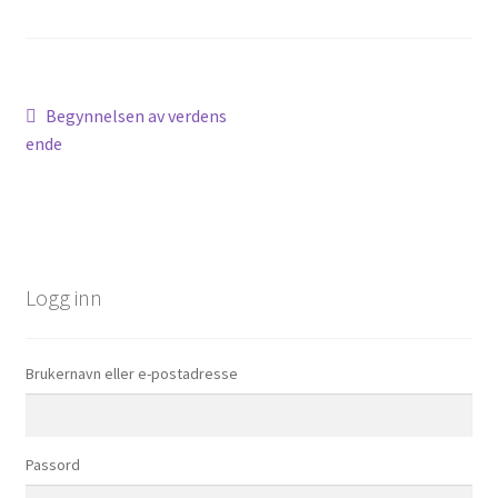
Innleggsnavigasjon
Forrige
Begynnelsen av verdens
innlegg:
ende
Logg inn
Brukernavn eller e-postadresse
Passord